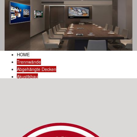
HOME
Trennwände
Abgehängte Decken
Akustikbau
Dachausbau
Art&Design
REFERENZEN
KONTAKT
Wissenswertes